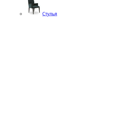
Стулья
Кровати
Банкетки, кушетки, шезлонги, пуфы
Вешалки
Подстолья
Чугунные
Нержавейка
Диваны
Кровати
Кресла
Стулья