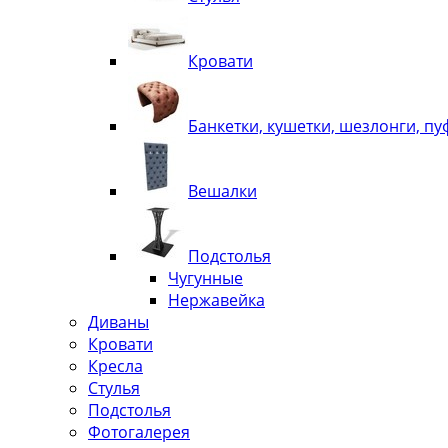
Кровати
Банкетки, кушетки, шезлонги, п
Вешалки
Подстолья
Чугунные
Нержавейка
Диваны
Кровати
Кресла
Стулья
Подcтолья
Фотогалерея