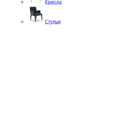
Кресла
Стулья
Кровати
Банкетки, кушетки, шезлонги, пуфы
Вешалки
Подстолья
Чугунные
Нержавейка
Диваны
Кровати
Кресла