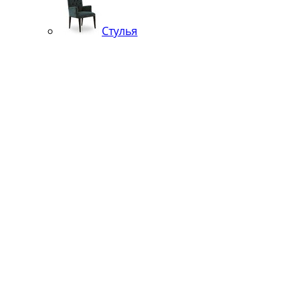
Стулья
Кровати
Банкетки, кушетки, шезлонги, пуфы
Вешалки
Подстолья
Чугунные
Нержавейка
Диваны
Кровати
Кресла
Стулья